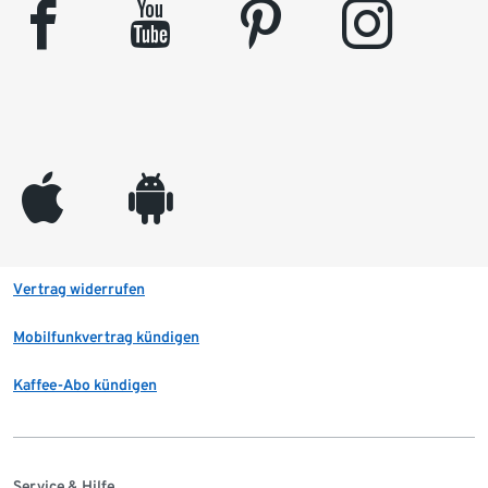
facebook
youtube
pinterest
instagram
appleinc
android
Vertrag widerrufen
Mobilfunkvertrag kündigen
Kaffee-Abo kündigen
Service & Hilfe