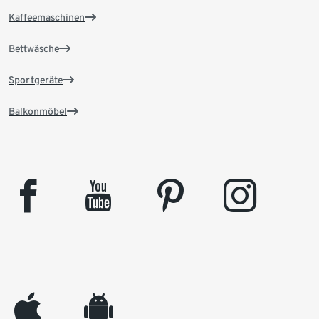
Kaffeemaschinen
Bettwäsche
Sportgeräte
Balkonmöbel
facebook
youtube
pinterest
instagram
appleinc
android