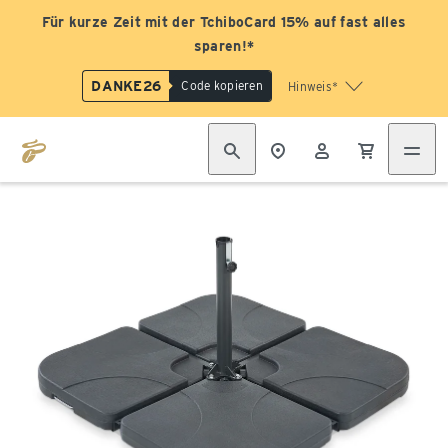
Für kurze Zeit mit der TchiboCard 15% auf fast alles
sparen!*
DANKE26
Code kopieren
Hinweis*