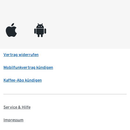
appleinc
android
Vertrag widerrufen
Mobilfunkvertrag kündigen
Kaffee-Abo kündigen
Service & Hilfe
Impressum