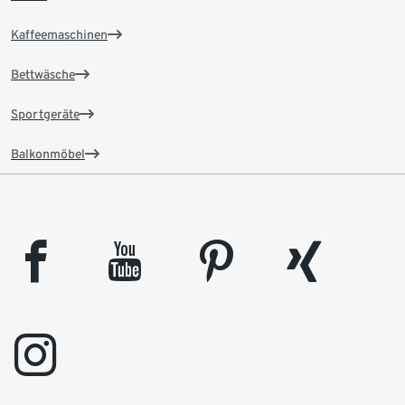
Kaffeemaschinen
Bettwäsche
Sportgeräte
Balkonmöbel
facebook
youtube
pinterest
xing
instagram