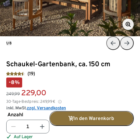
1/8
Schaukel-Gartenbank, ca. 150 cm
(19)
-8%
229,00
249,99
30-Tage-Bestpreis:
249,99
€
inkl. MwSt.
zzgl. Versandkosten
Anzahl
In den Warenkorb
Auf Lager