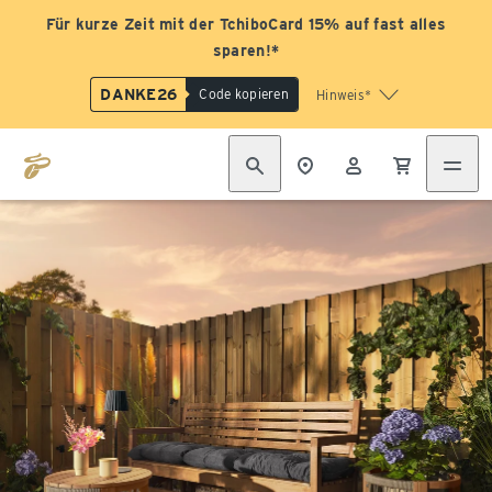
Für kurze Zeit mit der TchiboCard 15% auf fast alles
sparen!*
DANKE26
Code kopieren
Hinweis*