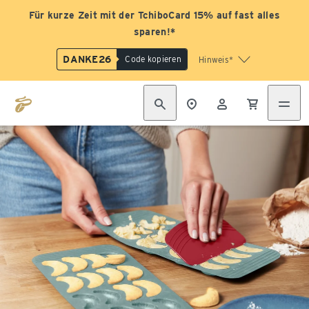
Für kurze Zeit mit der TchiboCard 15% auf fast alles
sparen!*
DANKE26
Code kopieren
Hinweis*