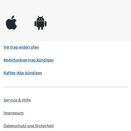
appleinc
android
Vertrag widerrufen
Mobilfunkvertrag kündigen
Kaffee-Abo kündigen
Service & Hilfe
Impressum
Datenschutz und Sicherheit