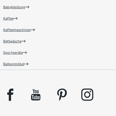
Babykleidung
Kaffee
Kaffeemaschinen
Bettwäsche
Sportgeräte
Balkonmöbel
facebook
youtube
pinterest
instagram