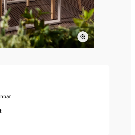
chbar
t
z