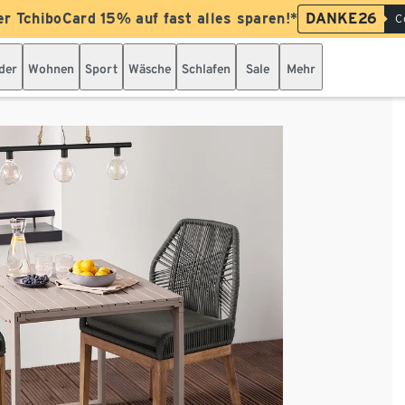
er TchiboCard 15% auf fast alles sparen!*
DANKE26
C
der
Wohnen
Sport
Wäsche
Schlafen
Sale
Mehr