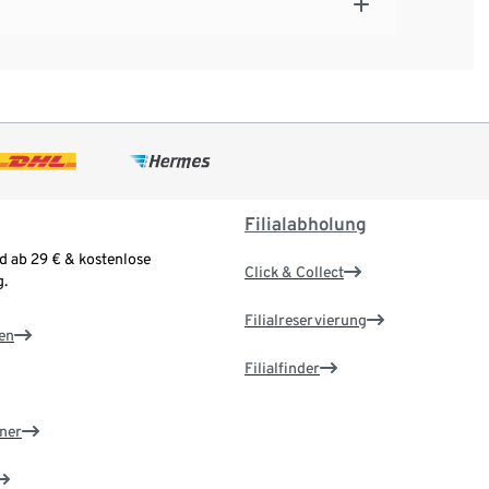
Filialabholung
d ab 29 € & kostenlose
Click & Collect
.
Filialreservierung
en
Filialfinder
ner