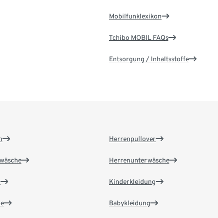
Mobilfunklexikon
Tchibo MOBIL FAQs
Entsorgung / Inhaltsstoffe
n
Herrenpullover
wäsche
Herrenunterwäsche
n
Kinderkleidung
e
Babykleidung