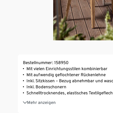
Bestellnummer: 158950
Mit vielen Einrichtungsstilen kombinierbar
Mit aufwendig geflochtener Rückenlehne
Inkl. Sitzkissen – Bezug abnehmbar und was
Inkl. Bodenschonern
Schnelltrocknendes, elastisches Textilgeflech
Stuhlbeine aus hochwertigem Eukalyptushol
Mehr anzeigen
UV- und witterungsbeständig