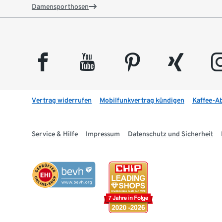
Damensporthosen
facebook
youtube
pinterest
xing
insta
Vertrag widerrufen
Mobilfunkvertrag kündigen
Kaffee-A
Service & Hilfe
Impressum
Datenschutz und Sicherheit