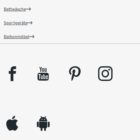
Bettwäsche
Sportgeräte
Balkonmöbel
facebook
youtube
pinterest
instagram
appleinc
android