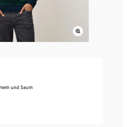
rmeln und Saum
te Wolle, zertifiziert durch CU 809415