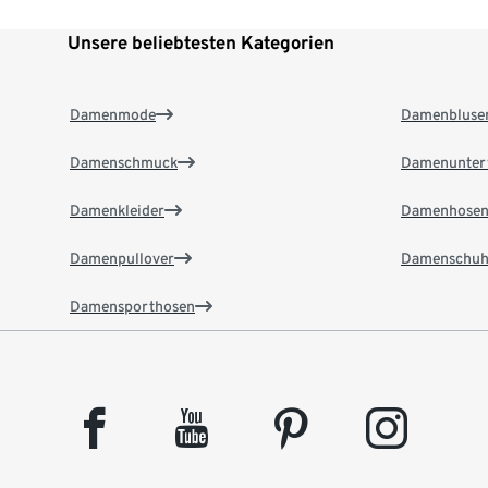
Unsere beliebtesten Kategorien
Damenmode
Damenbluse
Damenschmuck
Damenunter
Damenkleider
Damenhose
Damenpullover
Damenschuh
Damensporthosen
facebook
youtube
pinterest
instagram