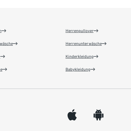
n
Herrenpullover
wäsche
Herrenunterwäsche
n
Kinderkleidung
e
Babykleidung
appleinc
android