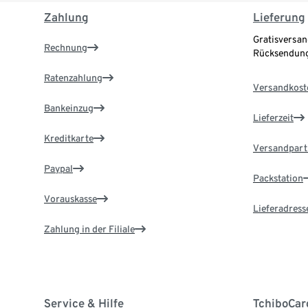
Zahlung
Lieferung
Gratisversan
Rechnung
Rücksendung
Ratenzahlung
Versandkost
Bankeinzug
Lieferzeit
Kreditkarte
Versandpart
Paypal
Packstation
Vorauskasse
Lieferadress
Zahlung in der Filiale
Service & Hilfe
TchiboCar