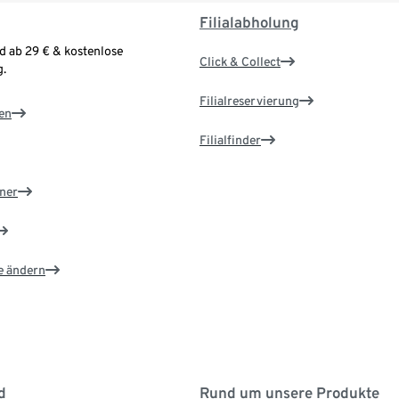
Filialabholung
d ab 29 € & kostenlose
Click & Collect
.
Filialreservierung
en
Filialfinder
ner
e ändern
d
Rund um unsere Produkte