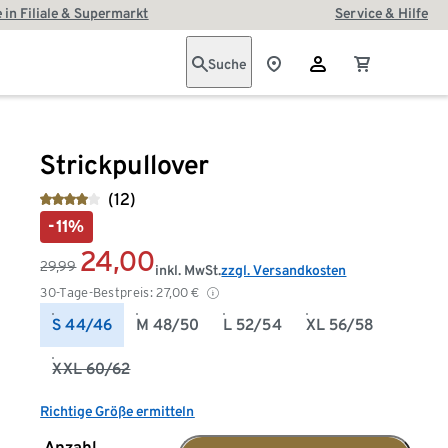
 in Filiale & Supermarkt
Service & Hilfe
Suche
Strickpullover
(12)
-11%
24,00
29,99
inkl. MwSt.
zzgl. Versandkosten
30-Tage-Bestpreis:
27,00
€
S 44/46
M 48/50
L 52/54
XL 56/58
XXL 60/62
Richtige Größe ermitteln
Anzahl