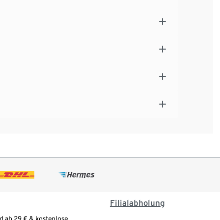
Filialabholung
d ab 29 € & kostenlose