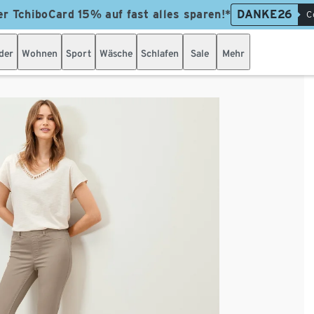
er TchiboCard 15% auf fast alles sparen!*
DANKE26
C
der
Wohnen
Sport
Wäsche
Schlafen
Sale
Mehr