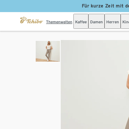
Für kurze Zeit mit d
Themenwelten
Kaffee
Damen
Herren
Kin