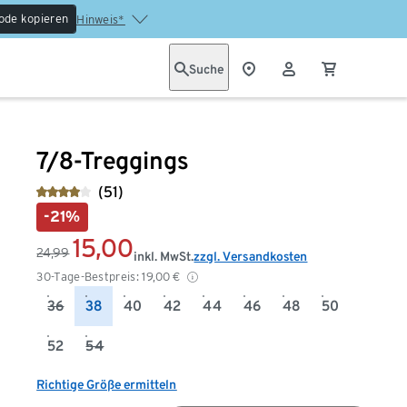
ode kopieren
Hinweis*
Suche
7/8-Treggings
(51)
-21%
15,00
24,99
inkl. MwSt.
zzgl. Versandkosten
30-Tage-Bestpreis:
19,00
€
36
38
40
42
44
46
48
50
52
54
Richtige Größe ermitteln