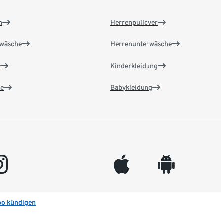
n
Herrenpullover
wäsche
Herrenunterwäsche
n
Kinderkleidung
e
Babykleidung
gram
appleinc
android
bo kündigen