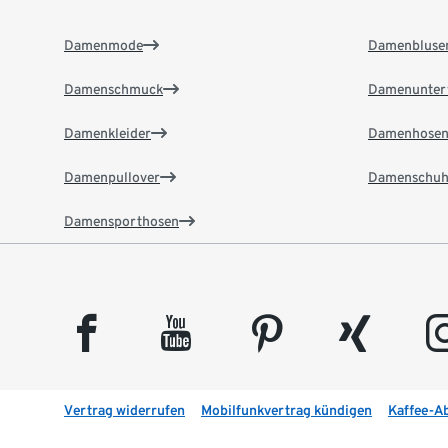
Damenmode
Damenbluse
Damenschmuck
Damenunter
Damenkleider
Damenhose
Damenpullover
Damenschuh
Damensporthosen
facebook
youtube
pinterest
xing
insta
Vertrag widerrufen
Mobilfunkvertrag kündigen
Kaffee-A