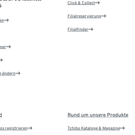
Click & Collect
.
Filialreservierung
en
Filialfinder
ner
e ändern
d
Rund um unsere Produkte
os registrieren
Tchibo Kataloge & Magazine