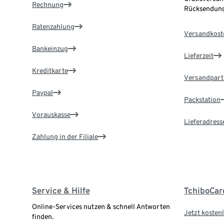
Rechnung
Rücksendung
Ratenzahlung
Versandkost
Bankeinzug
Lieferzeit
Kreditkarte
Versandpart
Paypal
Packstation
Vorauskasse
Lieferadress
Zahlung in der Filiale
Service & Hilfe
TchiboCar
Online-Services nutzen & schnell Antworten
Jetzt kostenl
finden.