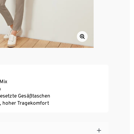
Mix
n
fgesetzte Gesäßtaschen
tz, hoher Tragekomfort