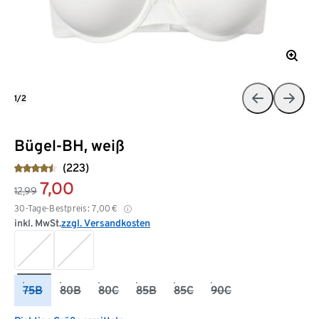
1/2
Bügel-BH, weiß
(223)
7,00
12,99
30-Tage-Bestpreis:
7,00
€
inkl. MwSt.
zzgl. Versandkosten
75B
80B
80C
85B
85C
90C