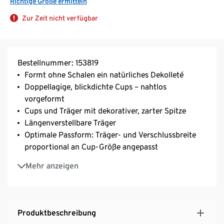
Richtige Größe ermitteln
Zur Zeit nicht verfügbar
Bestellnummer: 153819
Formt ohne Schalen ein natürliches Dekolleté
Doppellagige, blickdichte Cups – nahtlos
vorgeformt
Cups und Träger mit dekorativer, zarter Spitze
Längenverstellbare Träger
Optimale Passform: Träger- und Verschlussbreite
proportional an Cup-Größe angepasst
Mit Wäscheschleife
Mehr anzeigen
3-fach verstellbarer SoftSeal®-Häkchenverschluss
Mit hochwertigem Markenelasthan für
Langlebigkeit und hohe Waschbeständigkeit
Produktbeschreibung