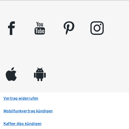
facebook
youtube
pinterest
instagram
appleinc
android
Vertrag widerrufen
Mobilfunkvertrag kündigen
Kaffee-Abo kündigen