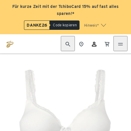
Für kurze Zeit mit der TchiboCard 15% auf fast alles
sparen!*
DANKE26
Code kopieren
Hinweis*