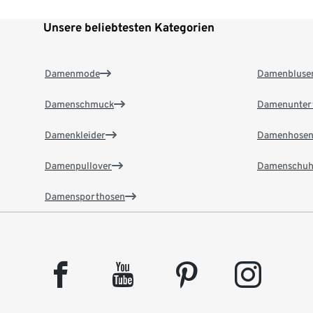
Unsere beliebtesten Kategorien
Damenmode
Damenbluse
Damenschmuck
Damenunter
Damenkleider
Damenhose
Damenpullover
Damenschuh
Damensporthosen
facebook
youtube
pinterest
instagram