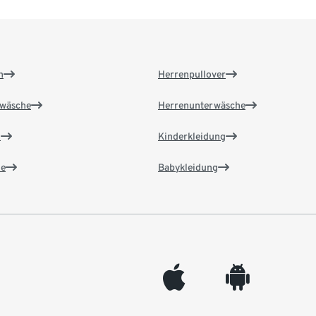
n
Herrenpullover
wäsche
Herrenunterwäsche
n
Kinderkleidung
e
Babykleidung
appleinc
android