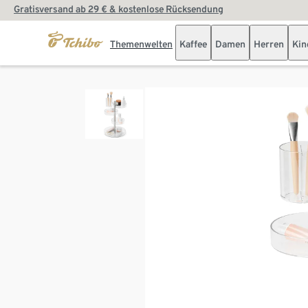
Gratisversand ab 29 € & kostenlose Rücksendung
Themenwelten
Kaffee
Damen
Herren
Kin