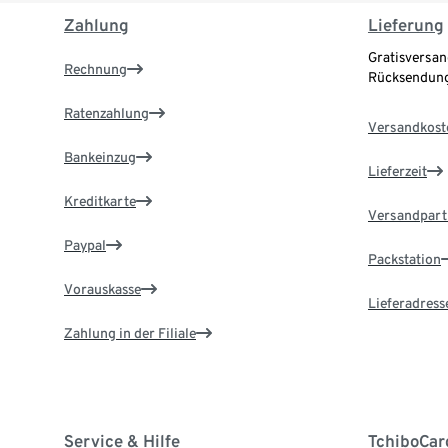
Zahlung
Lieferung
Gratisversan
Rechnung
Rücksendung
Ratenzahlung
Versandkost
Bankeinzug
Lieferzeit
Kreditkarte
Versandpart
Paypal
Packstation
Vorauskasse
Lieferadress
Zahlung in der Filiale
Service & Hilfe
TchiboCar