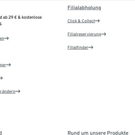
Filialabholung
d ab 29 € & kostenlose
Click & Collect
.
Filialreservierung
en
Filialfinder
ner
e ändern
d
Rund um unsere Produkte