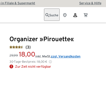
 in Filiale & Supermarkt
Service & Hilfe
Suche
Organizer »Pirouette«
(3)
18,00
29,99
inkl. MwSt.
zzgl. Versandkosten
30-Tage-Bestpreis:
18,00
€
Zur Zeit nicht verfügbar