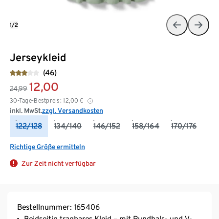
1/2
Jerseykleid
(46)
12,00
24,99
30-Tage-Bestpreis:
12,00
€
inkl. MwSt.
zzgl. Versandkosten
122/128
134/140
146/152
158/164
170/176
Richtige Größe ermitteln
Zur Zeit nicht verfügbar
Bestellnummer: 165406
Beidseitig tragbares Kleid – mit Rundhals- und V-