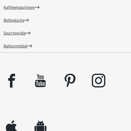
Kaffeemaschinen
Bettwäsche
Sportgeräte
Balkonmöbel
facebook
youtube
pinterest
instagram
appleinc
android