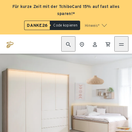
Für kurze Zeit mit der TchiboCard 15% auf fast alles
sparen!*
DANKE26
Code kopieren
Hinweis*