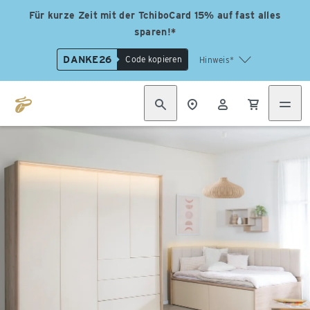
Für kurze Zeit mit der TchiboCard 15% auf fast alles
sparen!*
DANKE26
Code kopieren
Hinweis*