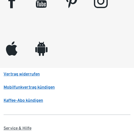
facebook
youtube
pinterest
instagram
appleinc
android
Vertrag widerrufen
Mobilfunkvertrag kündigen
Kaffee-Abo kündigen
Service & Hilfe