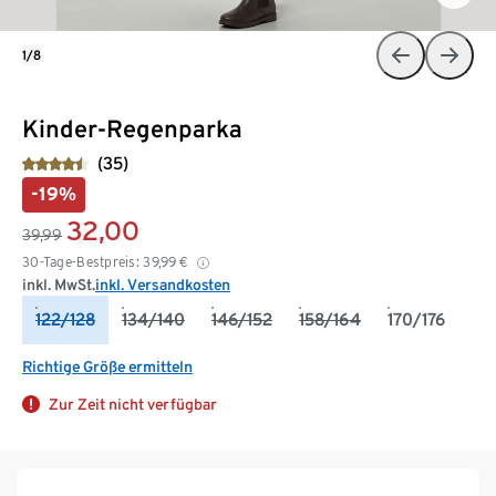
1/8
Kinder-Regenparka
(35)
-19%
32,00
39,99
30-Tage-Bestpreis:
39,99
€
inkl. MwSt.
inkl. Versandkosten
122/128
134/140
146/152
158/164
170/176
Richtige Größe ermitteln
Zur Zeit nicht verfügbar