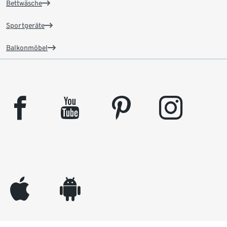
Bettwäsche
Sportgeräte
Balkonmöbel
facebook
youtube
pinterest
instagram
appleinc
android