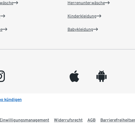
wäsche
Herrenunterwäsche
n
Kinderkleidung
e
Babykleidung
gram
appleinc
android
bo kündigen
Einwilligungsmanagement
Widerrufsrecht
AGB
Barrierefreiheitse