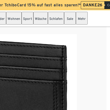
er TchiboCard 15% auf fast alles sparen!*
DANKE26
C
der
Wohnen
Sport
Wäsche
Schlafen
Sale
Mehr