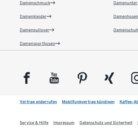
Damenschmuck
Damenunter
Damenkleider
Damenhose
Damenpullover
Damenschuh
Damensporthosen
facebook
youtube
pinterest
xing
insta
Vertrag widerrufen
Mobilfunkvertrag kündigen
Kaffee-A
Service & Hilfe
Impressum
Datenschutz und Sicherheit