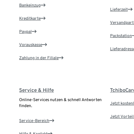
Bankeinzug
Lieferzeit
Kreditkarte
Versandpart
Paypal
Packstation
Vorauskasse
Lieferadress
Zahlung in der Filiale
Service & Hilfe
TchiboCar
Online-Services nutzen & schnell Antworten
Jetzt kostenl
finden.
Jetzt Vortei
Service-Bereich
Hilfe & Kontakt