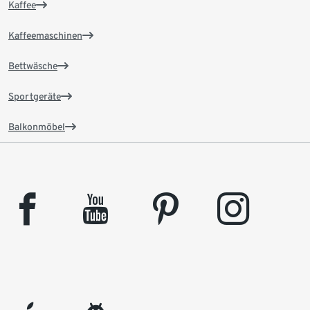
Kaffee
Kaffeemaschinen
Bettwäsche
Sportgeräte
Balkonmöbel
facebook
youtube
pinterest
instagram