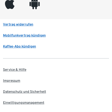
appleinc
android
Vertrag widerrufen
Mobilfunkvertrag kündigen
Kaffee-Abo kündigen
Service & Hilfe
Impressum
Datenschutz und Sicherheit
Einwilligungsmanagement