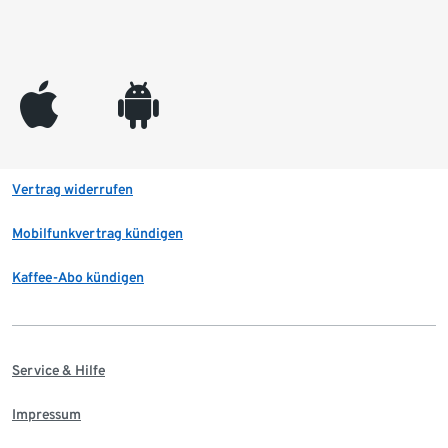
appleinc
android
Vertrag widerrufen
Mobilfunkvertrag kündigen
Kaffee-Abo kündigen
Service & Hilfe
Impressum