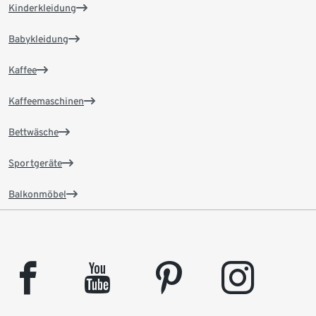
Kinderkleidung
Babykleidung
Kaffee
Kaffeemaschinen
Bettwäsche
Sportgeräte
Balkonmöbel
facebook
youtube
pinterest
instagram