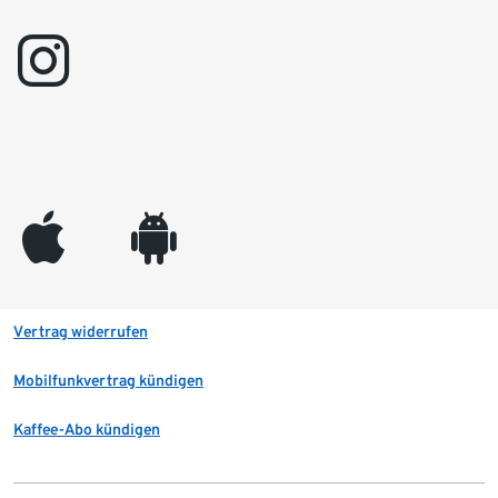
instagram
appleinc
android
Vertrag widerrufen
Mobilfunkvertrag kündigen
Kaffee-Abo kündigen