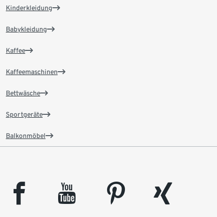
Kinderkleidung
Babykleidung
Kaffee
Kaffeemaschinen
Bettwäsche
Sportgeräte
Balkonmöbel
facebook
youtube
pinterest
xing