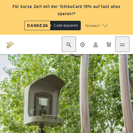
Für kurze Zeit mit der TchiboCard 15% auf fast alles
sparen!*
DANKE26
Code kopieren
Hinweis*