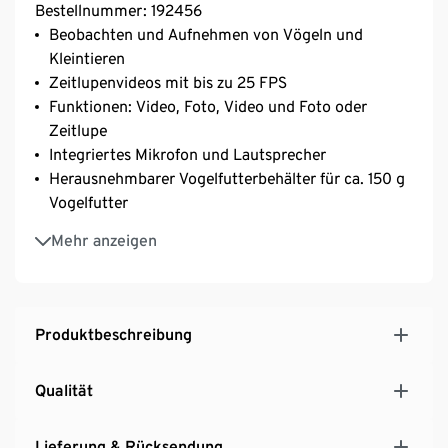
Bestellnummer: 192456
Beobachten und Aufnehmen von Vögeln und
Kleintieren
Zeitlupenvideos mit bis zu 25 FPS
Funktionen: Video, Foto, Video und Foto oder
Zeitlupe
Integriertes Mikrofon und Lautsprecher
Herausnehmbarer Vogelfutterbehälter für ca. 150 g
Vogelfutter
Meisenknödelhaken
Mehr anzeigen
Wassertrog abnehmbar
PIR-Sensor (ca. 20 cm), IR-Bereich (ca. 50 cm) mit
940 nm LEDs für Nachtaufnahmen
Produktbeschreibung
Qualität
Lieferung & Rücksendung