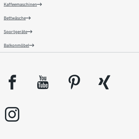
Kaffeemaschinen
Bettwäsche
Sportgeräte
Balkonmöbel
facebook
youtube
pinterest
xing
instagram