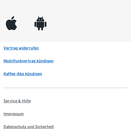
appleinc
android
Vertrag widerrufen
Mobilfunkvertrag kündigen
Kaffee-Abo kündigen
Service & Hilfe
Impressum
Datenschutz und Sicherheit