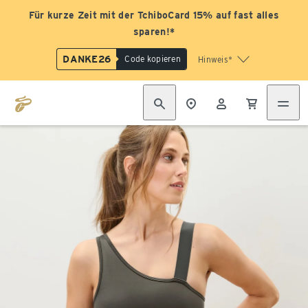
Für kurze Zeit mit der TchiboCard 15% auf fast alles
sparen!*
DANKE26
Code kopieren
Hinweis*