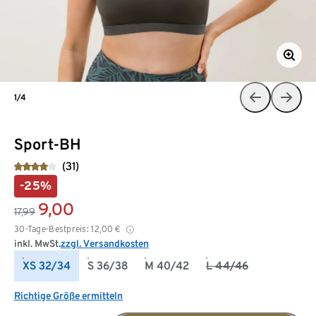
1/4
Sport-BH
(31)
-25%
9,00
17,99
30-Tage-Bestpreis:
12,00
€
inkl. MwSt.
zzgl. Versandkosten
XS 32/34
S 36/38
M 40/42
L 44/46
Richtige Größe ermitteln