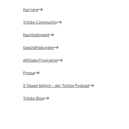
Karriere
Tchibo Community
Nachhaltigkeit
Geschäftskunden
Affiliate Programm
Presse
5 Tassen täglich – der Tchibo Podcast
Tchibo Blog