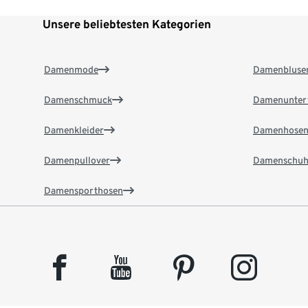
Unsere beliebtesten Kategorien
Damenmode
Damenbluse
Damenschmuck
Damenunter
Damenkleider
Damenhose
Damenpullover
Damenschuh
Damensporthosen
facebook
youtube
pinterest
instagram