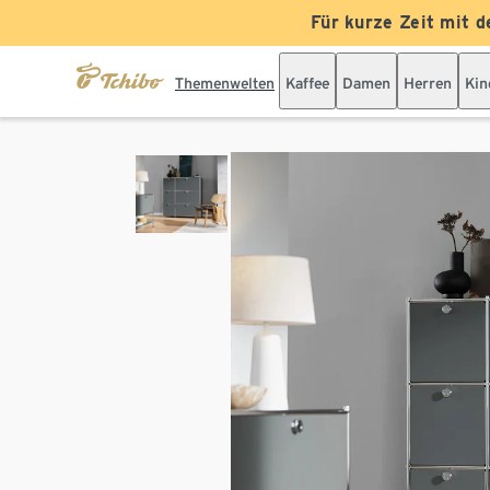
Für kurze Zeit mit d
Themenwelten
Kaffee
Damen
Herren
Kin