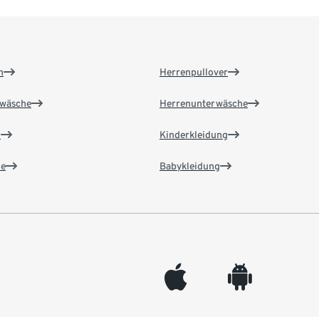
n
Herrenpullover
wäsche
Herrenunterwäsche
n
Kinderkleidung
e
Babykleidung
appleinc
android