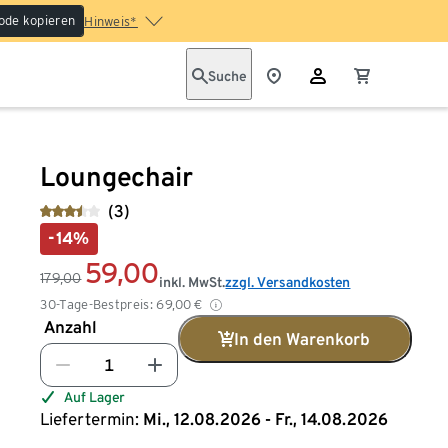
ode kopieren
Hinweis*
Suche
Loungechair
(3)
-14%
59,00
179,00
inkl. MwSt.
zzgl. Versandkosten
30-Tage-Bestpreis:
69,00
€
Anzahl
In den Warenkorb
Auf Lager
Liefertermin:
Mi., 12.08.2026 - Fr., 14.08.2026