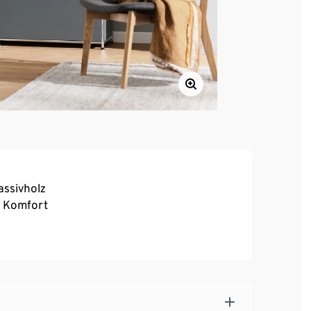
assivholz
r Komfort