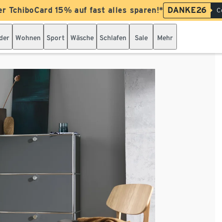
er TchiboCard 15% auf fast alles sparen!*
DANKE26
C
der
Wohnen
Sport
Wäsche
Schlafen
Sale
Mehr