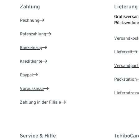
Zahlung
Lieferung
Gratisversan
Rechnung
Rücksendung
Ratenzahlung
Versandkost
Bankeinzug
Lieferzeit
Kreditkarte
Versandpart
Paypal
Packstation
Vorauskasse
Lieferadress
Zahlung in der Filiale
Service & Hilfe
TchiboCar