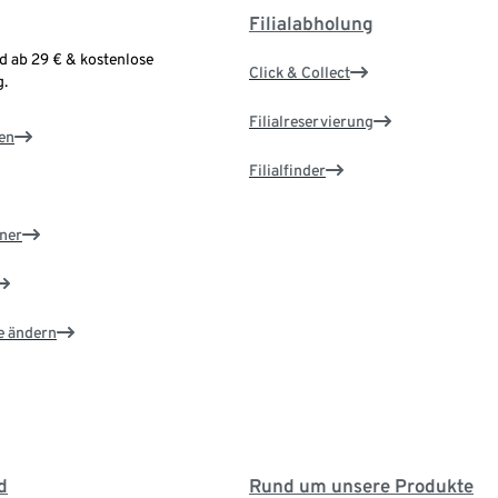
Filialabholung
d ab 29 € & kostenlose
Click & Collect
.
Filialreservierung
en
Filialfinder
ner
e ändern
d
Rund um unsere Produkte