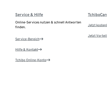
Service & Hilfe
TchiboCar
Online-Services nutzen & schnell Antworten
Jetzt kostenl
finden.
Jetzt Vortei
Service-Bereich
Hilfe & Kontakt
Tchibo Online-Konto