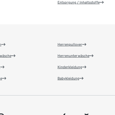
Entsorgung / Inhaltsstoffe
n
Herrenpullover
wäsche
Herrenunterwäsche
n
Kinderkleidung
e
Babykleidung