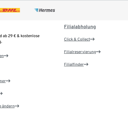
Filialabholung
d ab 29 € & kostenlose
Click & Collect
.
Filialreservierung
en
Filialfinder
ner
e ändern