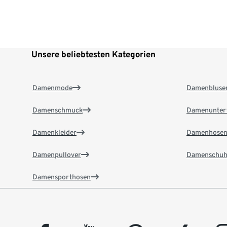
Unsere beliebtesten Kategorien
Damenmode
Damenbluse
Damenschmuck
Damenunter
Damenkleider
Damenhose
Damenpullover
Damenschuh
Damensporthosen