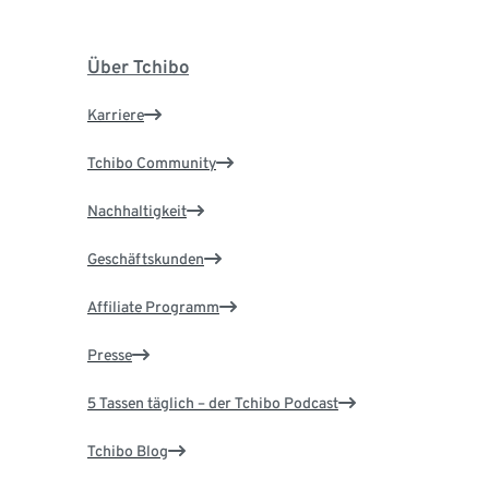
Über Tchibo
Karriere
Tchibo Community
Nachhaltigkeit
Geschäftskunden
Affiliate Programm
Presse
5 Tassen täglich – der Tchibo Podcast
Tchibo Blog