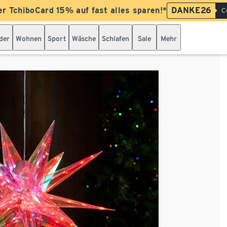
er TchiboCard 15% auf fast alles sparen!*
DANKE26
C
der
Wohnen
Sport
Wäsche
Schlafen
Sale
Mehr