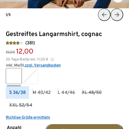
1/5
Gestreiftes Langarmshirt, cognac
(381)
12,00
19,99
30-Tage-Bestpreis:
11,00
€
inkl. MwSt.
zzgl. Versandkosten
S 36/38
M 40/42
L 44/46
XL 48/50
XXL 52/54
Richtige Größe ermitteln
Anzahl