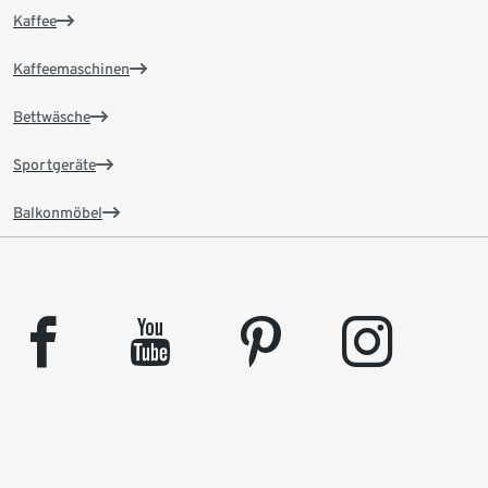
Kaffee
Kaffeemaschinen
Bettwäsche
Sportgeräte
Balkonmöbel
facebook
youtube
pinterest
instagram