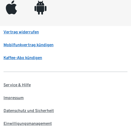
appleinc
android
Vertrag widerrufen
Mobilfunkvertrag kündigen
Kaffee-Abo kündigen
Service & Hilfe
Impressum
Datenschutz und Sicherheit
Einwilligungsmanagement