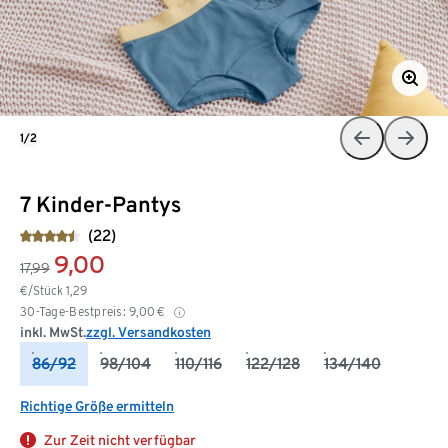
1/2
7 Kinder-Pantys
(22)
9,00
17,99
€/Stück
1,29
30-Tage-Bestpreis:
9,00
€
inkl. MwSt.
zzgl. Versandkosten
86/92
98/104
110/116
122/128
134/140
Richtige Größe ermitteln
Zur Zeit nicht verfügbar