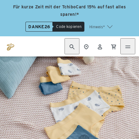
Für kurze Zeit mit der TchiboCard 15% auf fast alles
sparen!*
DANKE26
Code kopieren
Hinweis*