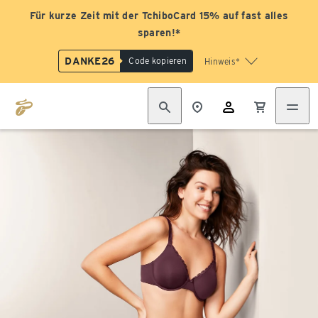
Für kurze Zeit mit der TchiboCard 15% auf fast alles
sparen!*
DANKE26
Code kopieren
Hinweis*