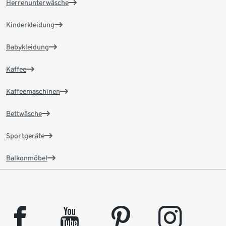
Herrenunterwäsche
Kinderkleidung
Babykleidung
Kaffee
Kaffeemaschinen
Bettwäsche
Sportgeräte
Balkonmöbel
facebook
youtube
pinterest
instagram