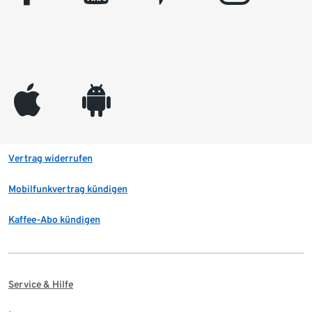
appleinc
android
Vertrag widerrufen
Mobilfunkvertrag kündigen
Kaffee-Abo kündigen
Service & Hilfe