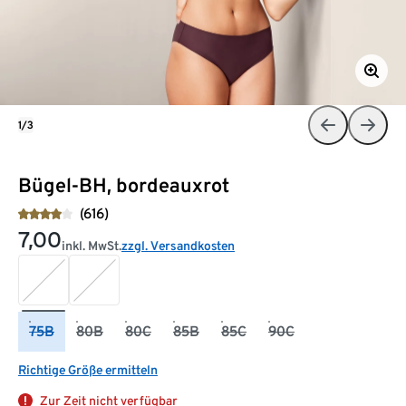
1/3
Bügel-BH, bordeauxrot
(616)
7,00
inkl. MwSt.
zzgl. Versandkosten
75B
80B
80C
85B
85C
90C
Richtige Größe ermitteln
Zur Zeit nicht verfügbar