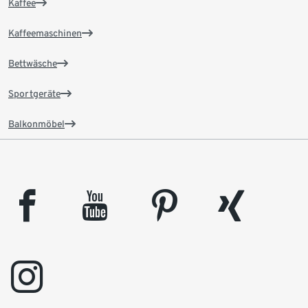
Kaffee
Kaffeemaschinen
Bettwäsche
Sportgeräte
Balkonmöbel
facebook
youtube
pinterest
xing
instagram