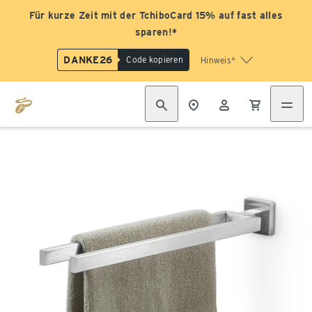
Für kurze Zeit mit der TchiboCard 15% auf fast alles
sparen!*
DANKE26
Code kopieren
Hinweis*