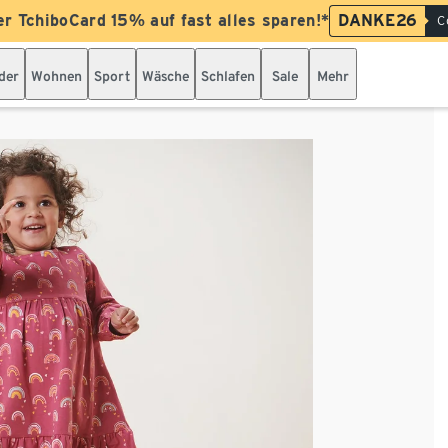
er TchiboCard 15% auf fast alles sparen!*
DANKE26
C
der
Wohnen
Sport
Wäsche
Schlafen
Sale
Mehr