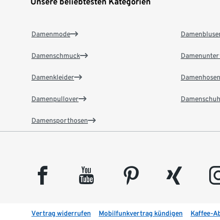
Unsere beliebtesten Kategorien
Damenmode
Damenbluse
Damenschmuck
Damenunter
Damenkleider
Damenhose
Damenpullover
Damenschuh
Damensporthosen
facebook
youtube
pinterest
xing
insta
Vertrag widerrufen
Mobilfunkvertrag kündigen
Kaffee-A