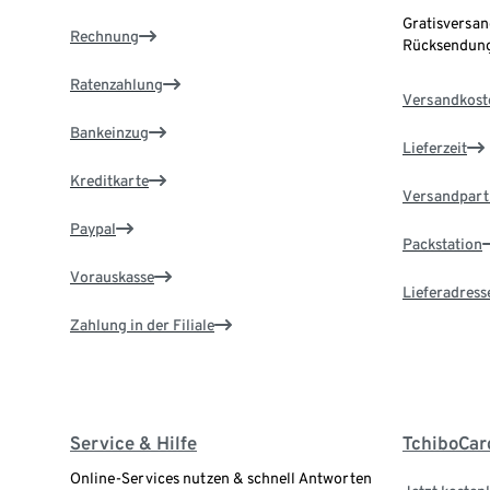
Gratisversan
Rechnung
Rücksendung
Ratenzahlung
Versandkost
Bankeinzug
Lieferzeit
Kreditkarte
Versandpart
Paypal
Packstation
Vorauskasse
Lieferadress
Zahlung in der Filiale
Service & Hilfe
TchiboCar
Online-Services nutzen & schnell Antworten