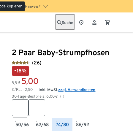
ode kopieren
Hinweis*
Suche
2 Paar Baby-Strumpfhosen
(26)
-16%
5,00
9,99
€/Paar
2,50
inkl. MwSt.
zzgl. Versandkosten
30-Tage-Bestpreis:
6,00
€
50/56
62/68
74/80
86/92