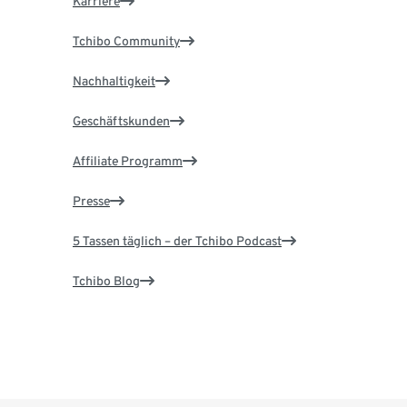
Karriere
Tchibo Community
Nachhaltigkeit
Geschäftskunden
Affiliate Programm
Presse
5 Tassen täglich – der Tchibo Podcast
Tchibo Blog