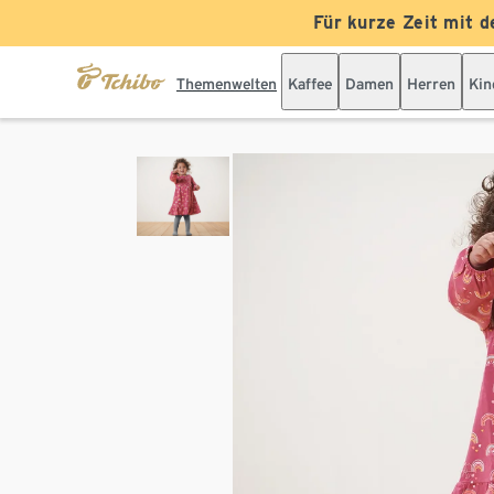
Für kurze Zeit mit d
Themenwelten
Kaffee
Damen
Herren
Kin