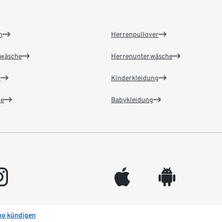
n
Herrenpullover
wäsche
Herrenunterwäsche
n
Kinderkleidung
e
Babykleidung
gram
appleinc
android
bo kündigen