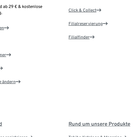
d ab 29 € & kostenlose
Click & Collect
.
Filialreservierung
en
Filialfinder
ner
e ändern
d
Rund um unsere Produkte