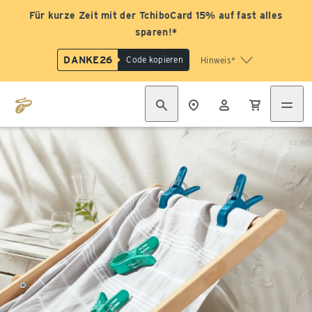
Für kurze Zeit mit der TchiboCard 15% auf fast alles
sparen!*
DANKE26
Code kopieren
Hinweis*