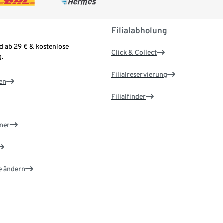
Filialabholung
d ab 29 € & kostenlose
Click & Collect
.
Filialreservierung
en
Filialfinder
ner
e ändern