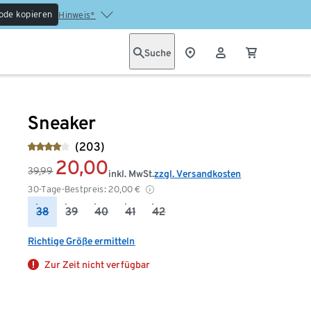
ode kopieren
Hinweis*
Suche
Sneaker
(203)
20,00
39,99
inkl. MwSt.
zzgl. Versandkosten
30-Tage-Bestpreis:
20,00
€
38
39
40
41
42
Richtige Größe ermitteln
Zur Zeit nicht verfügbar