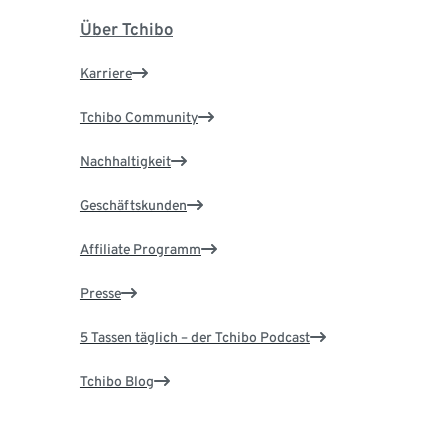
Über Tchibo
Karriere
Tchibo Community
Nachhaltigkeit
Geschäftskunden
Affiliate Programm
Presse
5 Tassen täglich – der Tchibo Podcast
Tchibo Blog