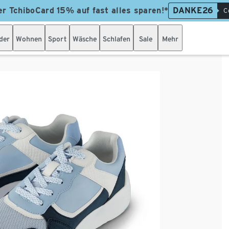
er TchiboCard 15% auf fast alles sparen!*
DANKE26
C
der
Wohnen
Sport
Wäsche
Schlafen
Sale
Mehr