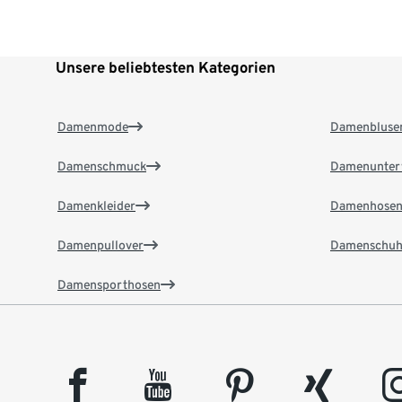
Unsere beliebtesten Kategorien
Damenmode
Damenbluse
Damenschmuck
Damenunter
Damenkleider
Damenhose
Damenpullover
Damenschuh
Damensporthosen
facebook
youtube
pinterest
xing
insta