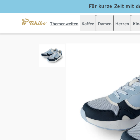
Für kurze Zeit mit d
Themenwelten
Kaffee
Damen
Herren
Kin