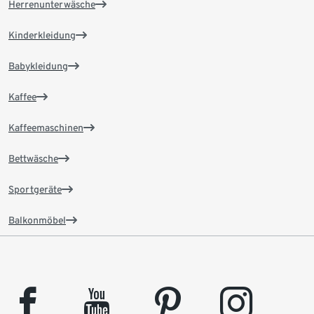
Herrenunterwäsche
Kinderkleidung
Babykleidung
Kaffee
Kaffeemaschinen
Bettwäsche
Sportgeräte
Balkonmöbel
facebook
youtube
pinterest
instagram