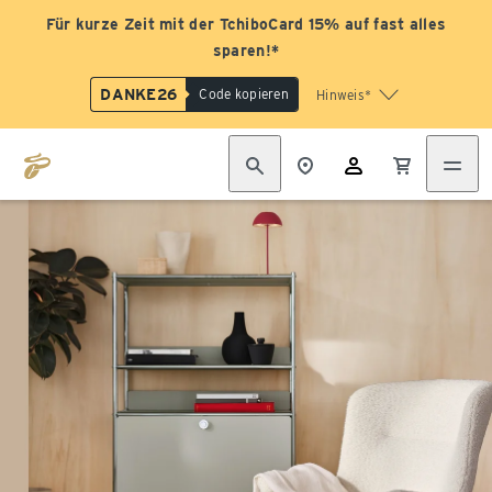
Für kurze Zeit mit der TchiboCard 15% auf fast alles
sparen!*
DANKE26
Code kopieren
Hinweis*