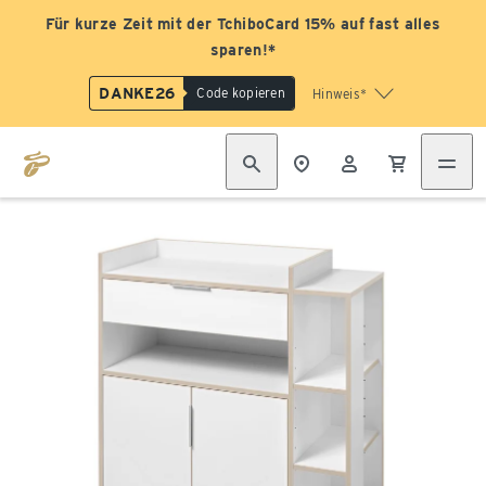
Für kurze Zeit mit der TchiboCard 15% auf fast alles
sparen!*
DANKE26
Code kopieren
Hinweis*