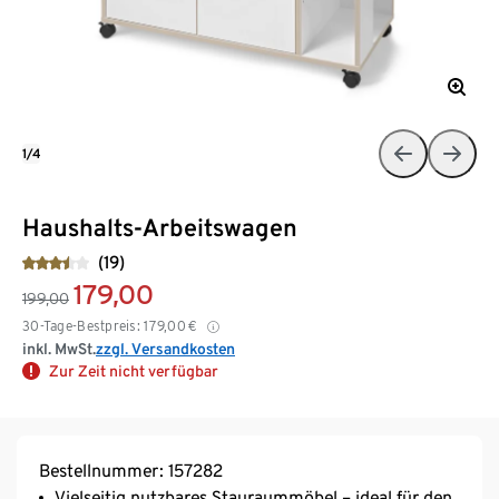
1/4
Haushalts-Arbeitswagen
(19)
179,00
199,00
30-Tage-Bestpreis:
179,00
€
inkl. MwSt.
zzgl. Versandkosten
Zur Zeit nicht verfügbar
Bestellnummer: 157282
Vielseitig nutzbares Stauraummöbel – ideal für den