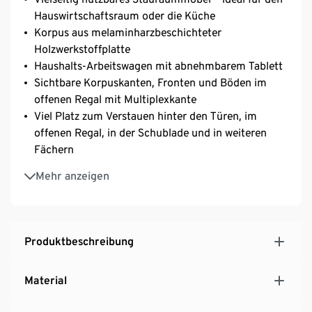
Hauswirtschaftsraum oder die Küche
Korpus aus melaminharzbeschichteter
Holzwerkstoffplatte
Haushalts-Arbeitswagen mit abnehmbarem Tablett
Sichtbare Korpuskanten, Fronten und Böden im
offenen Regal mit Multiplexkante
Viel Platz zum Verstauen hinter den Türen, im
offenen Regal, in der Schublade und in weiteren
Fächern
1 höhenverstellbarer Einlegeboden hinter den Türen
Mehr anzeigen
mit weißer Kante für individuell anpassbaren
Stauraum
Geräumige Schublade mit 3/4-Auszug
Türen mit Klickscharnieren – einfache Montage im
Produktbeschreibung
Handumdrehen
Türen und Schublade mit Soft Close Mechanismus
Material
Inkl. 4 Rollen – 2 davon sind feststellbar
MADE IN GERMANY