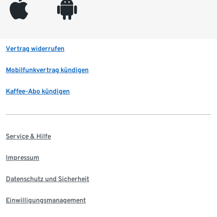
appleinc
android
Vertrag widerrufen
Mobilfunkvertrag kündigen
Kaffee-Abo kündigen
Service & Hilfe
Impressum
Datenschutz und Sicherheit
Einwilligungsmanagement