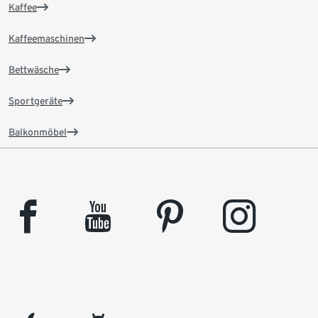
Kaffee
Kaffeemaschinen
Bettwäsche
Sportgeräte
Balkonmöbel
facebook
youtube
pinterest
instagram