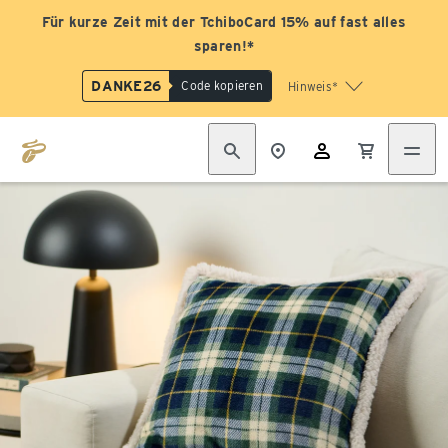
Für kurze Zeit mit der TchiboCard 15% auf fast alles
sparen!*
DANKE26
Code kopieren
Hinweis*