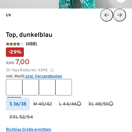
1/6
Top, dunkelblau
(488)
-29%
7,00
9,99
30-Tage-Bestpreis:
9,99
€
inkl. MwSt.
zzgl. Versandkosten
S 36/38
M 40/42
L 44/46
XL 48/50
XXL 52/54
Richtige Größe ermitteln