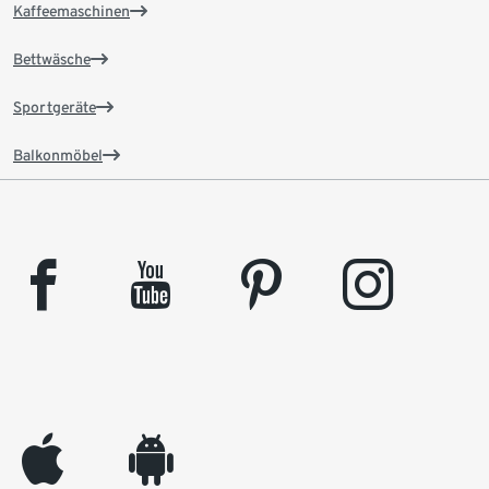
Kaffeemaschinen
Bettwäsche
Sportgeräte
Balkonmöbel
facebook
youtube
pinterest
instagram
appleinc
android