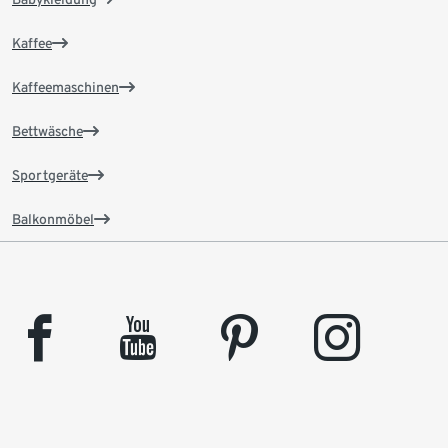
Kaffee
Kaffeemaschinen
Bettwäsche
Sportgeräte
Balkonmöbel
facebook
youtube
pinterest
instagram