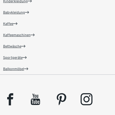
Kinderkleidung
Babykleidung
Kaffee
Kaffeemaschinen
Bettwäsche
Sportgeräte
Balkonmöbel
facebook
youtube
pinterest
instagram