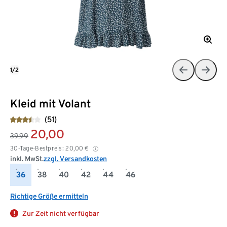
1/2
Kleid mit Volant
(51)
20,00
39,99
30-Tage-Bestpreis:
20,00
€
inkl. MwSt.
zzgl. Versandkosten
36
38
40
42
44
46
Richtige Größe ermitteln
Zur Zeit nicht verfügbar