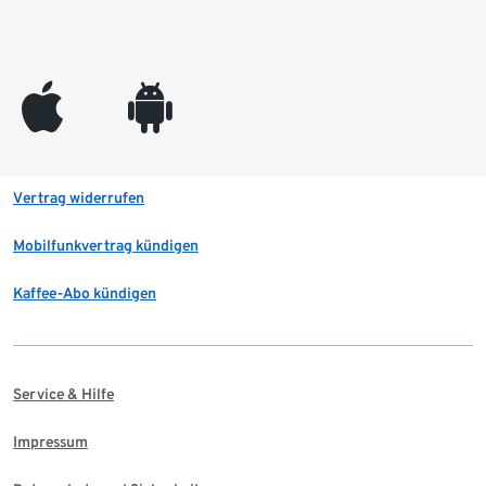
appleinc
android
Vertrag widerrufen
Mobilfunkvertrag kündigen
Kaffee-Abo kündigen
Service & Hilfe
Impressum