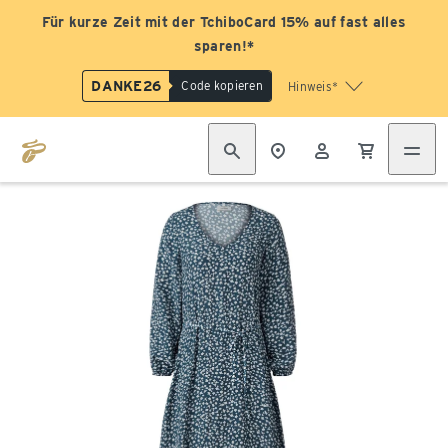
Für kurze Zeit mit der TchiboCard 15% auf fast alles
sparen!*
DANKE26
Code kopieren
Hinweis*