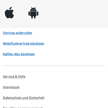
appleinc
android
Vertrag widerrufen
Mobilfunkvertrag kündigen
Kaffee-Abo kündigen
Service & Hilfe
Impressum
Datenschutz und Sicherheit