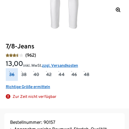
7/8-Jeans
(962)
13,00
inkl. MwSt.
zzgl. Versandkosten
36
38
40
42
44
46
48
Richtige Größe ermitteln
Zur Zeit nicht verfügbar
Bestellnummer: 90157