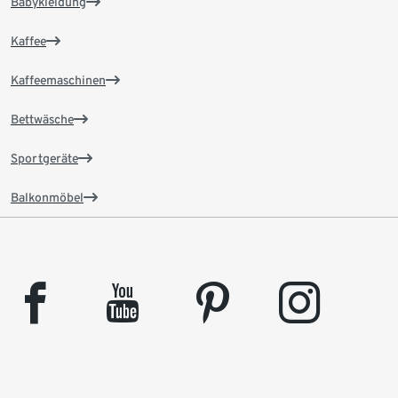
Babykleidung
Kaffee
Kaffeemaschinen
Bettwäsche
Sportgeräte
Balkonmöbel
facebook
youtube
pinterest
instagram