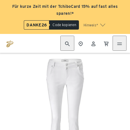
Für kurze Zeit mit der TchiboCard 15% auf fast alles
sparen!*
DANKE26
Code kopieren
Hinweis*