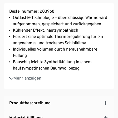
Bestellnummer: 203968
Outlast®-Technologie – überschüssige Wärme wird
aufgenommen, gespeichert und zurückgegeben
Kühlender Effekt, hautsympathisch
Fördert eine optimale Thermoregulierung für ein
angenehmes und trockenes Schlafklima
Individuelles Volumen durch herausnehmbare
Füllung
Bauschig leichte Synthetikfüllung in einem
hautsympatihschen Baumwollbezug
Mit Reißverschluss
Mehr anzeigen
Maschinenwaschbar und trocknergeeignet
irisette® greenline: exklusiv entwickelt für Tchibo
Produktbeschreibung
Material & Pflege