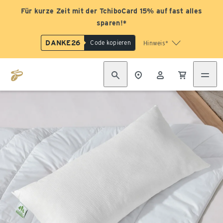
Für kurze Zeit mit der TchiboCard 15% auf fast alles
sparen!*
DANKE26
Code kopieren
Hinweis*