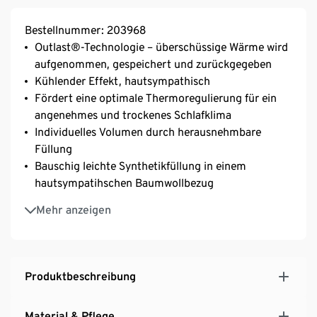
Bestellnummer: 203968
Outlast®-Technologie – überschüssige Wärme wird
aufgenommen, gespeichert und zurückgegeben
Kühlender Effekt, hautsympathisch
Fördert eine optimale Thermoregulierung für ein
angenehmes und trockenes Schlafklima
Individuelles Volumen durch herausnehmbare
Füllung
Bauschig leichte Synthetikfüllung in einem
hautsympatihschen Baumwollbezug
Mit Reißverschluss
Mehr anzeigen
Maschinenwaschbar und trocknergeeignet
irisette® greenline: exklusiv entwickelt für Tchibo
Produktbeschreibung
Material & Pflege