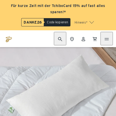
Für kurze Zeit mit der TchiboCard 15% auf fast alles
sparen!*
DANKE26
Code kopieren
Hinweis*