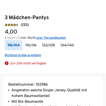
3 Mädchen-Pantys
(133)
4,00
inkl. MwSt.
zzgl. Versandkosten
€/Stück
1,33
98/104
110/116
122/128
134/140
Richtige Größe ermitteln
Zur Zeit nicht verfügbar
Bestellnummer: 102986
Angenehm weiche Single-Jersey-Qualität mit
hohem Baumwollanteil
Mit Bio-Baumwolle