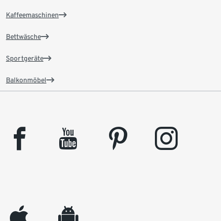
Kaffeemaschinen
Bettwäsche
Sportgeräte
Balkonmöbel
facebook
youtube
pinterest
instagram
appleinc
android