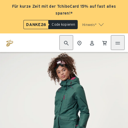
Für kurze Zeit mit der TchiboCard 15% auf fast alles
sparen!*
DANKE26
Code kopieren
Hinweis*