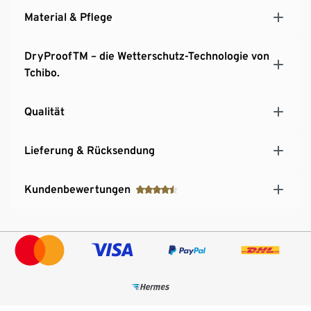
Innenliegende Reißverschlusstasche
Material & Pflege
Ärmelsaum mit Klettverschluss zur
Weitenregulierung
DryProofTM – die Wetterschutz-Technologie von
Leicht verlängerte Rückenpartie
Tchibo.
Qualität
Lieferung & Rücksendung
Kundenbewertungen