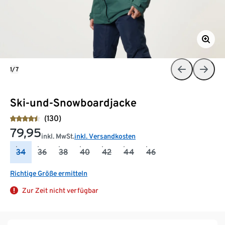
1/7
Ski-und-Snowboardjacke
(130)
79,95
inkl. MwSt.
inkl. Versandkosten
34
36
38
40
42
44
46
Richtige Größe ermitteln
Zur Zeit nicht verfügbar