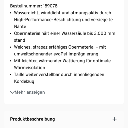
Bestellnummer: 189078
Wasserdicht, winddicht und atmungsaktiv durch
High-Performance-Beschichtung und versiegelte
Nähte
Obermaterial hält einer Wassersäule bis 3.000 mm
stand
Weiches, strapazierfähiges Obermaterial – mit
umweltschonender evoPel-Imprägnierung
Mit leichter, wärmender Wattierung für optimale
Wärmeisolation
Taille weitenverstellbar durch innenliegenden
Kordelzug
Weiten- und höhenverstellbare Kapuze
Mehr anzeigen
Besonders hochschließender Kragen
2-Wege-Frontreißverschluss mit Kinnschutz und
Windschutzleiste mit Druckknöpfen
3 Taschen vorne
Produktbeschreibung
Skipasstasche am Unterarm