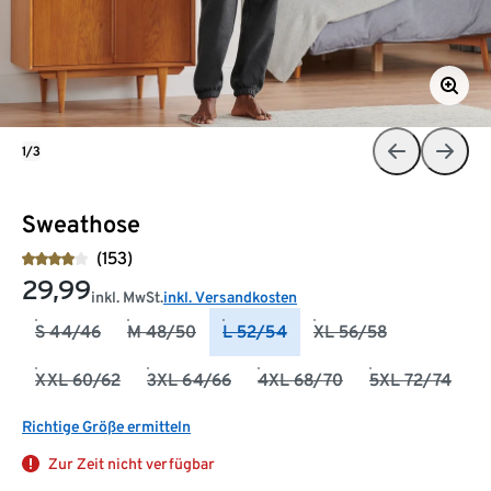
1/3
Sweathose
(153)
29,99
inkl. MwSt.
inkl. Versandkosten
S 44/46
M 48/50
L 52/54
XL 56/58
XXL 60/62
3XL 64/66
4XL 68/70
5XL 72/74
Richtige Größe ermitteln
Zur Zeit nicht verfügbar