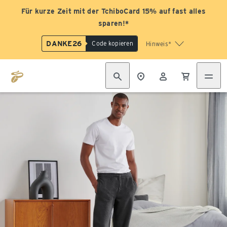
Für kurze Zeit mit der TchiboCard 15% auf fast alles
sparen!*
DANKE26
Code kopieren
Hinweis*