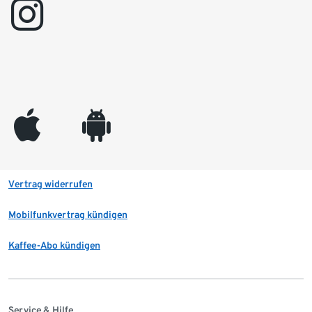
instagram
appleinc
android
Vertrag widerrufen
Mobilfunkvertrag kündigen
Kaffee-Abo kündigen
Service & Hilfe