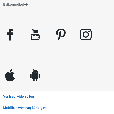
Balkonmöbel
facebook
youtube
pinterest
instagram
appleinc
android
Vertrag widerrufen
Mobilfunkvertrag kündigen