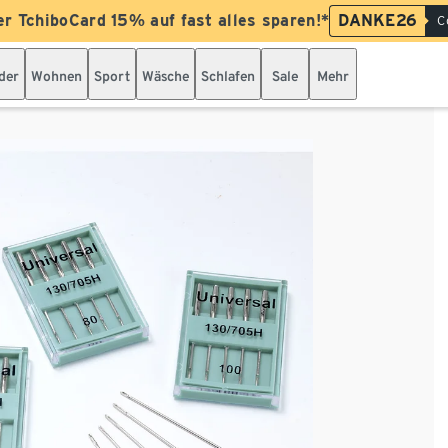
er TchiboCard 15% auf fast alles sparen!*
DANKE26
C
der
Wohnen
Sport
Wäsche
Schlafen
Sale
Mehr