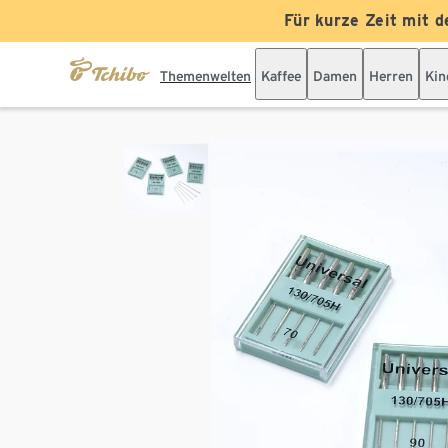
Für kurze Zeit mit d
Themenwelten
Kaffee
Damen
Herren
Kin