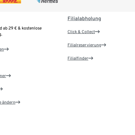
Filialabholung
d ab 29 € & kostenlose
Click & Collect
.
Filialreservierung
en
Filialfinder
ner
e ändern