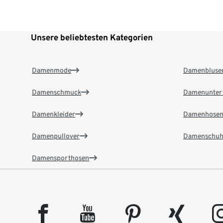
Unsere beliebtesten Kategorien
Damenmode
Damenbluse
Damenschmuck
Damenunter
Damenkleider
Damenhose
Damenpullover
Damenschuh
Damensporthosen
facebook
youtube
pinterest
xing
insta