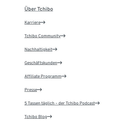
Über Tchibo
Karriere
Tchibo Community
Nachhaltigkeit
Geschäftskunden
Affiliate Programm
Presse
5 Tassen täglich – der Tchibo Podcast
Tchibo Blog