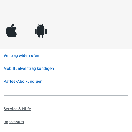
appleinc
android
Vertrag widerrufen
Mobilfunkvertrag kündigen
Kaffee-Abo kündigen
Service & Hilfe
Impressum