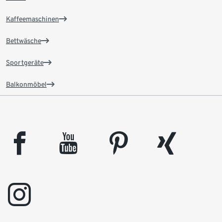
Kaffeemaschinen
Bettwäsche
Sportgeräte
Balkonmöbel
facebook
youtube
pinterest
xing
instagram