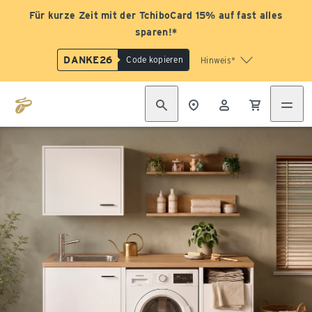
Für kurze Zeit mit der TchiboCard 15% auf fast alles
sparen!*
DANKE26
Code kopieren
Hinweis*