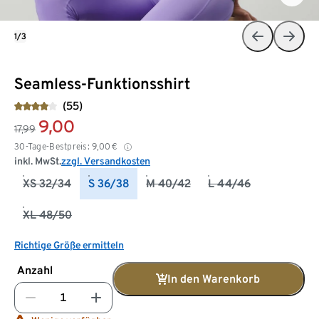
1/3
Seamless-Funktionsshirt
(55)
9,00
17,99
30-Tage-Bestpreis:
9,00
€
inkl. MwSt.
zzgl. Versandkosten
XS 32/34
S 36/38
M 40/42
L 44/46
XL 48/50
Richtige Größe ermitteln
Anzahl
In den Warenkorb