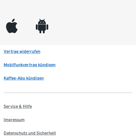
appleinc
android
Vertrag widerrufen
Mobilfunkvertrag kündigen
Kaffee-Abo kündigen
Service & Hilfe
Impressum
Datenschutz und Sicherheit