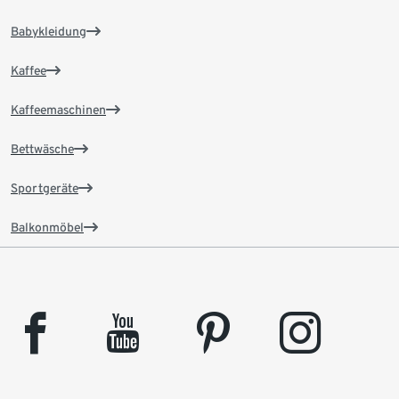
Babykleidung
Kaffee
Kaffeemaschinen
Bettwäsche
Sportgeräte
Balkonmöbel
facebook
youtube
pinterest
instagram