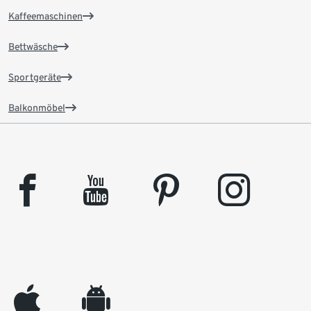
Kaffeemaschinen
Bettwäsche
Sportgeräte
Balkonmöbel
facebook
youtube
pinterest
instagram
appleinc
android