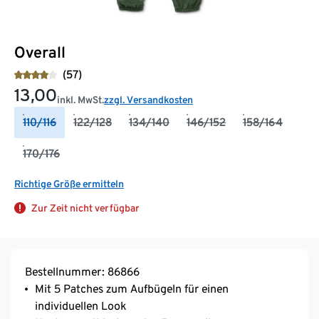
Overall
(57)
13,00
inkl. MwSt.
zzgl. Versandkosten
110/116
122/128
134/140
146/152
158/164
170/176
Richtige Größe ermitteln
Zur Zeit nicht verfügbar
Bestellnummer: 86866
Mit 5 Patches zum Aufbügeln für einen
individuellen Look