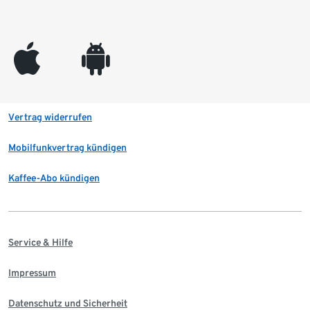
appleinc
android
Vertrag widerrufen
Mobilfunkvertrag kündigen
Kaffee-Abo kündigen
Service & Hilfe
Impressum
Datenschutz und Sicherheit