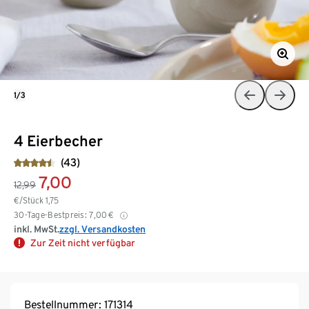
1/3
4 Eierbecher
(43)
7,00
12,99
€/Stück
1,75
30-Tage-Bestpreis:
7,00
€
inkl. MwSt.
zzgl. Versandkosten
Zur Zeit nicht verfügbar
Bestellnummer: 171314