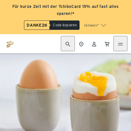
Für kurze Zeit mit der TchiboCard 15% auf fast alles
sparen!*
DANKE26
Code kopieren
Hinweis*