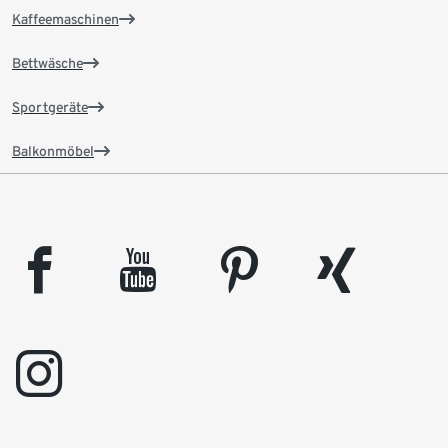
Kaffeemaschinen
Bettwäsche
Sportgeräte
Balkonmöbel
facebook
youtube
pinterest
xing
instagram