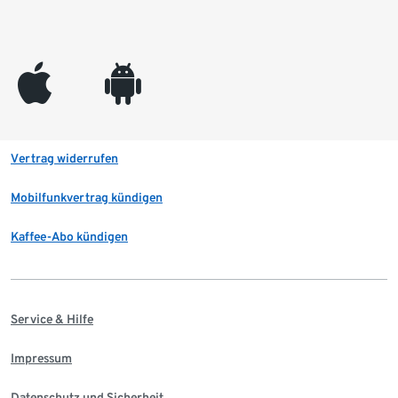
appleinc
android
Vertrag widerrufen
Mobilfunkvertrag kündigen
Kaffee-Abo kündigen
Service & Hilfe
Impressum
Datenschutz und Sicherheit