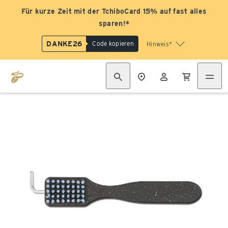
Für kurze Zeit mit der TchiboCard 15% auf fast alles
sparen!*
DANKE26
Code kopieren
Hinweis*