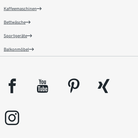
Kaffeemaschinen
Bettwäsche
Sportgeräte
Balkonmöbel
facebook
youtube
pinterest
xing
instagram