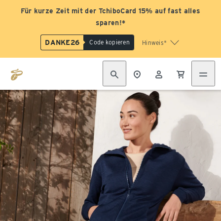
Für kurze Zeit mit der TchiboCard 15% auf fast alles
sparen!*
DANKE26
Code kopieren
Hinweis*