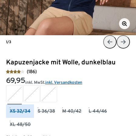
1/3
Kapuzenjacke mit Wolle, dunkelblau
(186)
69,95
inkl. MwSt.
inkl. Versandkosten
XS 32/34
S 36/38
M 40/42
L 44/46
XL 48/50